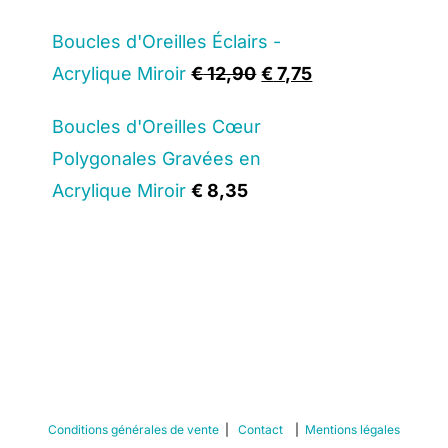
Boucles d'Oreilles Éclairs -
Original
Current
Acrylique Miroir
€
12,90
€
7,75
price
price
Boucles d'Oreilles Cœur
was:
is:
Polygonales Gravées en
€ 12,90.
€ 7,75.
Acrylique Miroir
€
8,35
Conditions générales de vente
|
Contact
|
Mentions légales