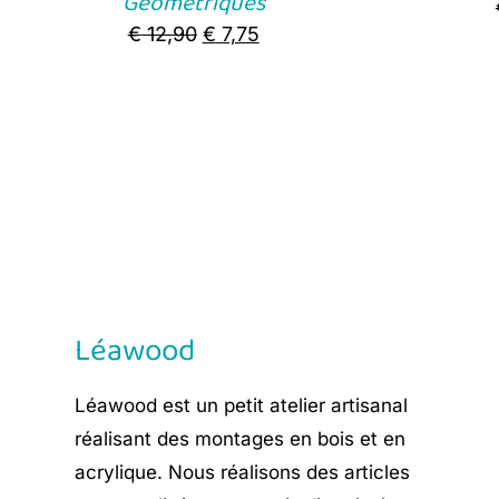
Géométriques
Original
Current
€
12,90
€
7,75
price
price
was:
is:
€ 12,90.
€ 7,75.
Léawood
Léawood est un petit atelier artisanal
réalisant des montages en bois et en
acrylique. Nous réalisons des articles