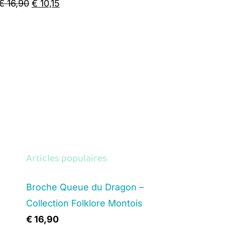
Original
Current
€
16,90
€
10,15
price
price
was:
is:
€ 16,90.
€ 10,15.
Articles populaires
Broche Queue du Dragon –
Collection Folklore Montois
€
16,90