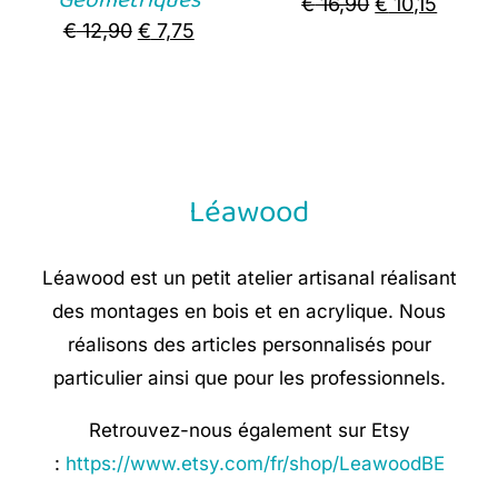
Original
Curre
€
16,90
€
10,15
Original
Current
€
12,90
€
7,75
price
price
price
price
was:
is:
was:
is:
€ 16,90.
€ 10,15
€ 12,90.
€ 7,75.
Léawood
Léawood est un petit atelier artisanal réalisant
des montages en bois et en acrylique. Nous
réalisons des articles personnalisés pour
particulier ainsi que pour les professionnels.
Retrouvez-nous également sur Etsy
:
https://www.etsy.com/fr/shop/LeawoodBE