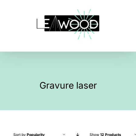
Skip
to
content
Gravure laser
Sort by
Popularity
Show
12 Products