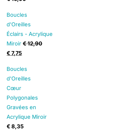
Boucles
d'Oreilles
Éclairs - Acrylique
Miroir
€
12,90
Original
Current
€
7,75
price
price
Boucles
was:
is:
d'Oreilles
€ 12,90.
€ 7,75.
Cœur
Polygonales
Gravées en
Acrylique Miroir
€
8,35