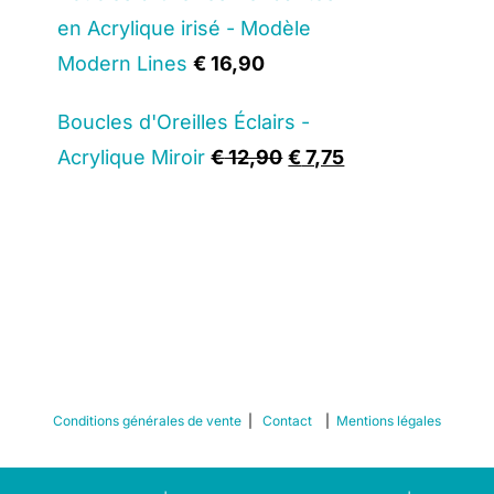
en Acrylique irisé - Modèle
Modern Lines
€
16,90
Boucles d'Oreilles Éclairs -
Original
Current
Acrylique Miroir
€
12,90
€
7,75
price
price
was:
is:
€ 12,90.
€ 7,75.
Conditions générales de vente
|
Contact
|
Mentions légales