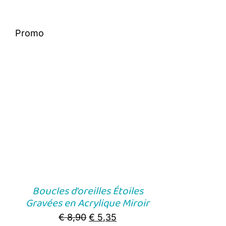
Promo
Boucles d’oreilles Étoiles
Gravées en Acrylique Miroir
Original
Current
€
8,90
€
5,35