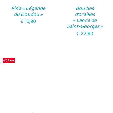
Pin’s « Légende
Boucles
du Doudou »
d’oreilles
« Lance de
€
16,90
Saint-Georges »
€
22,90
Save