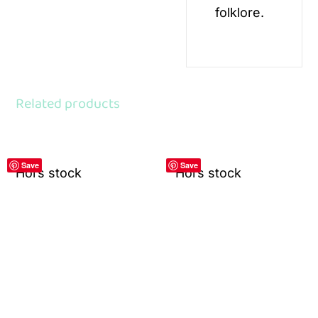
folklore.
Related products
Save
Save
Hors stock
Hors stock