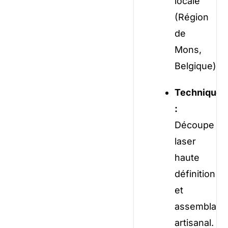
locale
(Région
de
Mons,
Belgique).
Technique
:
Découpe
laser
haute
définition
et
assemblage
artisanal.