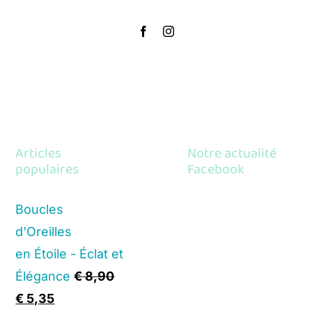
Articles
Notre actualité
populaires
Facebook
Boucles
d'Oreilles
en Étoile - Éclat et
Élégance
€
8,90
Original
Current
€
5,35