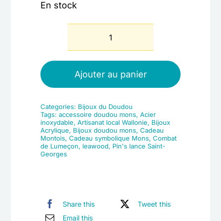
En stock
quantité
de
Pin's
Ajouter au panier
"Lance
Saint-
Categories:
Bijoux du Doudou
Georges"
Tags:
accessoire doudou mons
,
Acier
inoxydable
,
Artisanat local Wallonie
,
Bijoux
Acrylique
,
Bijoux doudou mons
,
Cadeau
Montois
,
Cadeau symbolique Mons
,
Combat
de Lumeçon
,
leawood
,
Pin's lance Saint-
Georges
Share this
Tweet this
Email this