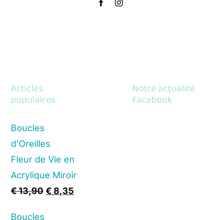
Articles
Notre actualité
populaires
Facebook
Boucles
d'Oreilles
Fleur de Vie en
Acrylique Miroir
Original
Current
€
13,90
€
8,35
price
price
Boucles