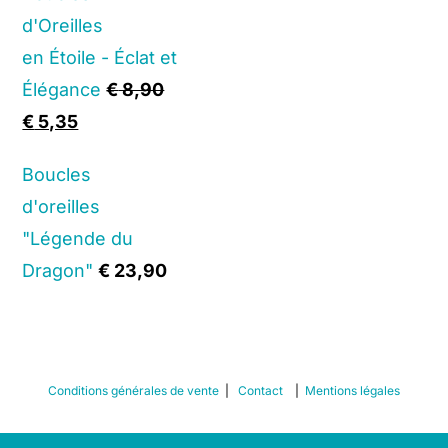
was:
is:
d'Oreilles
€ 13,90.
€ 8,35.
en Étoile - Éclat et
Élégance
€
8,90
Original
Current
€
5,35
price
price
Boucles
was:
is:
d'oreilles
€ 8,90.
€ 5,35.
"Légende du
Dragon"
€
23,90
Conditions générales de vente
|
Contact
|
Mentions légales