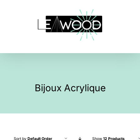
Skip
to
content
Bijoux Acrylique
Sort by
Default Order
Show
12 Products