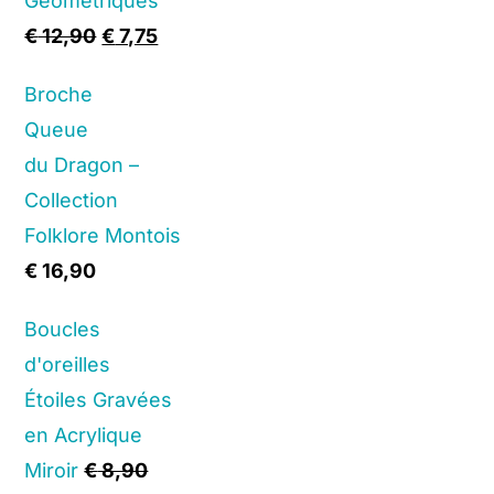
Géométriques
Original
Current
€
12,90
€
7,75
price
price
Broche
was:
is:
Queue
€ 12,90.
€ 7,75.
du Dragon –
Collection
Folklore Montois
€
16,90
Boucles
d'oreilles
Étoiles Gravées
en Acrylique
Miroir
€
8,90