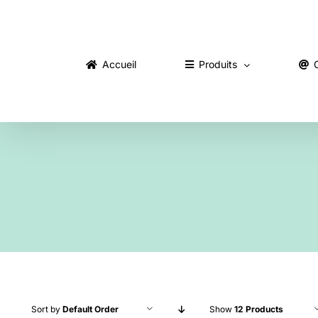
Skip
to
content
Accueil
Produits
Sort by
Default Order
Show
12 Products