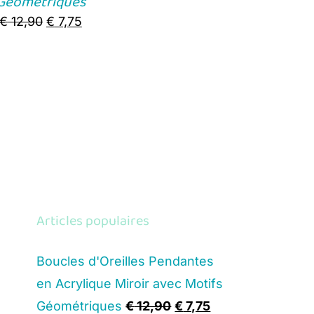
Géométriques
Original
Current
€
12,90
€
7,75
price
price
was:
is:
€ 12,90.
€ 7,75.
Articles populaires
Boucles d'Oreilles Pendantes
en Acrylique Miroir avec Motifs
Original
Current
Géométriques
€
12,90
€
7,75