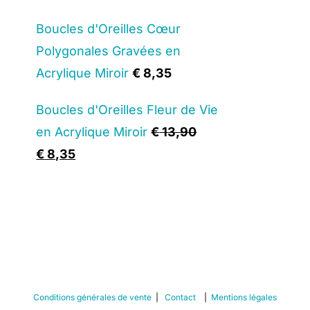
price
price
Boucles d'Oreilles Cœur
was:
is:
Polygonales Gravées en
€ 12,90.
€ 7,75.
Acrylique Miroir
€
8,35
Boucles d'Oreilles Fleur de Vie
en Acrylique Miroir
€
13,90
Original
Current
€
8,35
price
price
was:
is:
€ 13,90.
€ 8,35.
Conditions générales de vente
|
Contact
|
Mentions légales