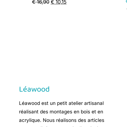
Original
Current
€
16,90
€
10,15
price
price
was:
is:
€ 16,90.
€ 10,15.
Léawood
Léawood est un petit atelier artisanal
réalisant des montages en bois et en
acrylique. Nous réalisons des articles