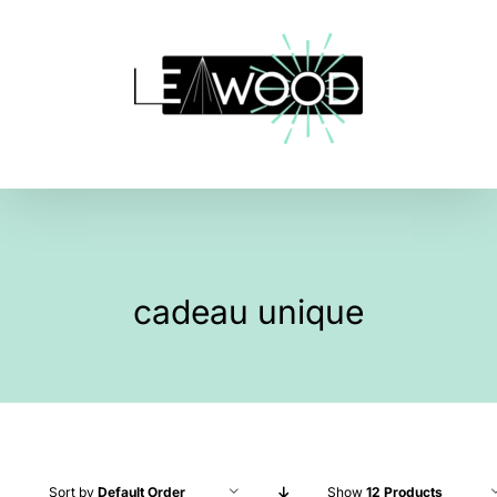
Skip
to
content
cadeau unique
Sort by
Default Order
Show
12 Products