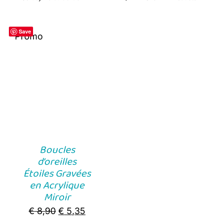
Save
Promo
Boucles
d’oreilles
Étoiles Gravées
en Acrylique
Miroir
Original
Current
€
8,90
€
5,35