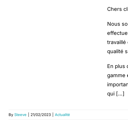
Chers c
Nous so
effectue
travaill
qualité 
En plus 
gamme é
importan
qui […]
By
Steeve
|
21/02/2023
|
Actualité