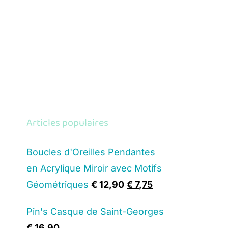
Articles populaires
Boucles d'Oreilles Pendantes
en Acrylique Miroir avec Motifs
Original
Current
Géométriques
€
12,90
€
7,75
price
price
Pin's Casque de Saint-Georges
was:
is:
€
16,90