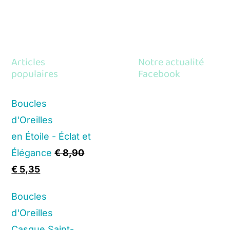
Articles
Notre actualité
populaires
Facebook
Boucles
d'Oreilles
en Étoile - Éclat et
Élégance
€
8,90
Original
Current
€
5,35
price
price
Boucles
was:
is:
d'Oreilles
€ 8,90.
€ 5,35.
Casque Saint-