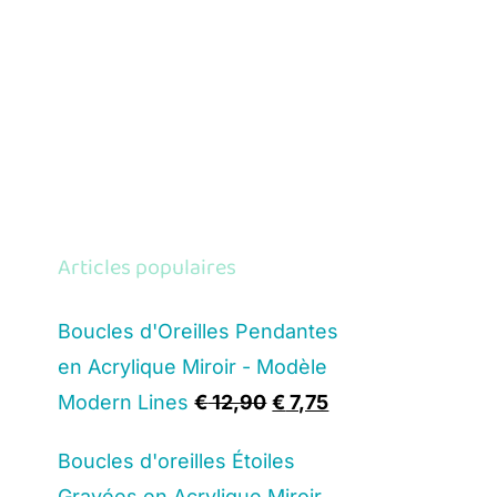
Articles populaires
Boucles d'Oreilles Pendantes
en Acrylique Miroir - Modèle
Original
Current
Modern Lines
€
12,90
€
7,75
price
price
Boucles d'oreilles Étoiles
was:
is:
Gravées en Acrylique Miroir