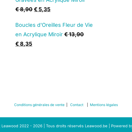
€ 12,90.
€ 7,75.
Original
Current
€
8,90
€
5,35
price
price
Boucles d'Oreilles Fleur de Vie
was:
is:
en Acrylique Miroir
€
13,90
€ 8,90.
€ 5,35.
Original
Current
€
8,35
price
price
was:
is:
€ 13,90.
€ 8,35.
Conditions générales de vente
|
Contact
|
Mentions légales
 Leawood 2022 - 2026 | Tous droits réservés Leawood.be | Powered 