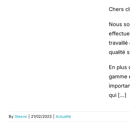
Chers c
Nous so
effectue
travaill
qualité 
En plus 
gamme é
importan
qui […]
By
Steeve
|
21/02/2023
|
Actualité