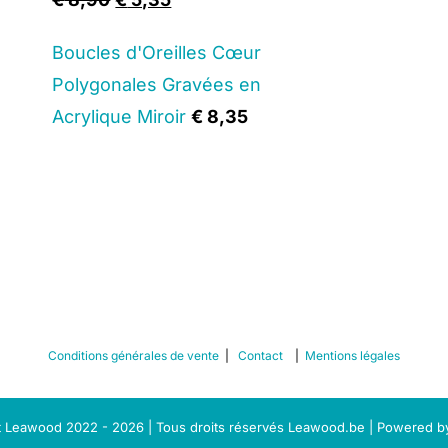
price
price
Boucles d'Oreilles Cœur
was:
is:
Polygonales Gravées en
€ 8,90.
€ 5,35.
Acrylique Miroir
€
8,35
Conditions générales de vente
|
Contact
|
Mentions légales
 Leawood 2022 - 2026 | Tous droits réservés Leawood.be | Powered 