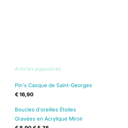
Articles populaires
Pin's Casque de Saint-Georges
€
16,90
Boucles d'oreilles Étoiles
Gravées en Acrylique Miroir
Original
Current
€
8,90
€
5,35