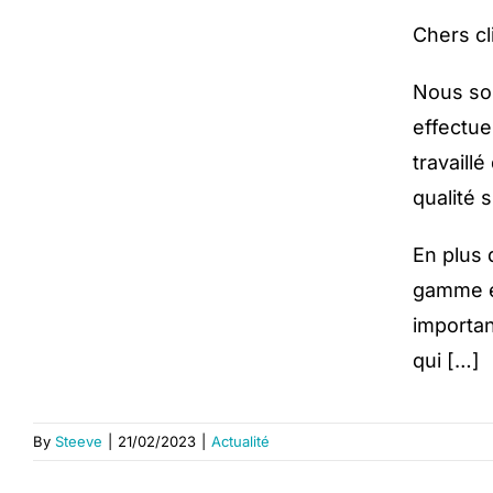
Chers c
Nous so
effectue
travaill
qualité 
En plus 
gamme é
importan
qui […]
By
Steeve
|
21/02/2023
|
Actualité