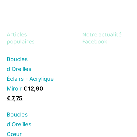
Articles
Notre actualité
populaires
Facebook
Boucles
d'Oreilles
Éclairs - Acrylique
Miroir
€
12,90
Original
Current
€
7,75
price
price
Boucles
was:
is:
d'Oreilles
€ 12,90.
€ 7,75.
Cœur