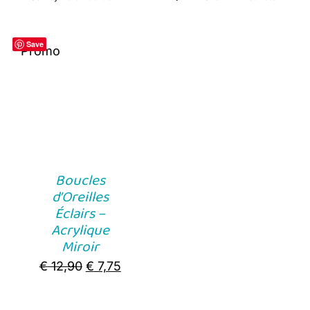
Save
Promo
Boucles
d’Oreilles
Éclairs –
Acrylique
Miroir
Original
Current
€
12,90
€
7,75
price
price
was:
is: