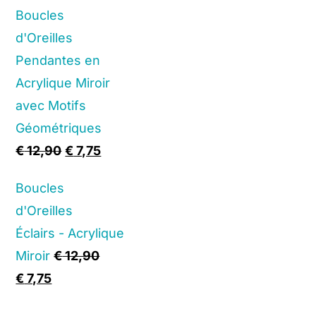
Boucles
d'Oreilles
Pendantes en
Acrylique Miroir
avec Motifs
Géométriques
Original
Current
€
12,90
€
7,75
price
price
Boucles
was:
is:
d'Oreilles
€ 12,90.
€ 7,75.
Éclairs - Acrylique
Miroir
€
12,90
Original
Current
€
7,75
price
price