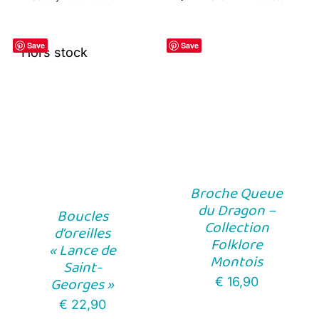
Save
Save
Hors stock
Broche Queue
du Dragon –
Boucles
Collection
d’oreilles
Folklore
« Lance de
Montois
Saint-
Georges »
€
16,90
€
22,90