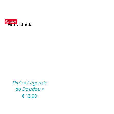
Save
Hors stock
Pin’s « Légende
du Doudou »
€
16,90