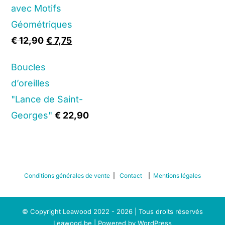
avec Motifs
Géométriques
Original
Current
€
12,90
€
7,75
price
price
Boucles
was:
is:
d’oreilles
€ 12,90.
€ 7,75.
"Lance de Saint-
Georges"
€
22,90
Conditions générales de vente
|
Contact
|
Mentions légales
© Copyright Leawood 2022 - 2026 | Tous droits réservés
Leawood.be | Powered by
WordPress