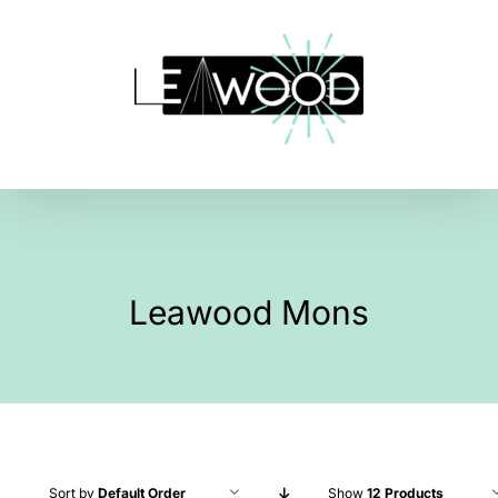
Skip
to
content
Leawood Mons
Sort by
Default Order
Show
12 Products