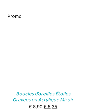
Promo
Boucles d’oreilles Étoiles
Gravées en Acrylique Miroir
Original
Current
€
8,90
€
5,35