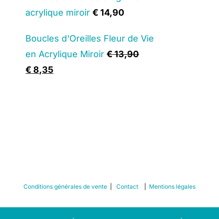
was:
is:
acrylique miroir
€
14,90
€ 16,90.
€ 10,15.
Boucles d'Oreilles Fleur de Vie
en Acrylique Miroir
€
13,90
Original
Current
€
8,35
price
price
was:
is:
€ 13,90.
€ 8,35.
Conditions générales de vente
|
Contact
|
Mentions légales