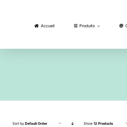
Skip
to
content
Accueil
Produits
Sort by
Default Order
Show
12 Products