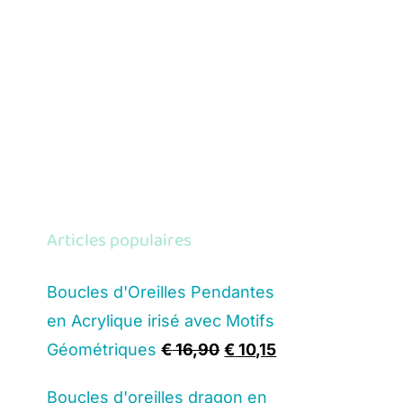
Articles populaires
Boucles d'Oreilles Pendantes
en Acrylique irisé avec Motifs
Original
Current
Géométriques
€
16,90
€
10,15
price
price
Boucles d'oreilles dragon en