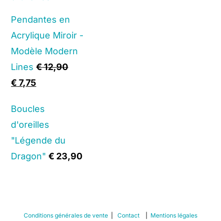
Pendantes en
Acrylique Miroir -
Modèle Modern
Lines
€
12,90
Original
Current
€
7,75
price
price
Boucles
was:
is:
d'oreilles
€ 12,90.
€ 7,75.
"Légende du
Dragon"
€
23,90
Conditions générales de vente
|
Contact
|
Mentions légales