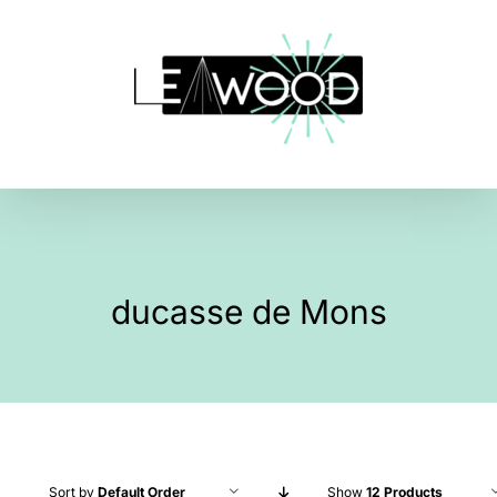
Skip
to
content
ducasse de Mons
Sort by
Default Order
Show
12 Products