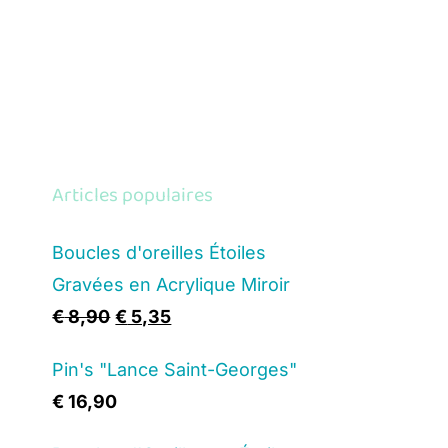
Articles populaires
Boucles d'oreilles Étoiles
Gravées en Acrylique Miroir
Original
Current
€
8,90
€
5,35
price
price
Pin's "Lance Saint-Georges"
was:
is:
€
16,90
€ 8,90.
€ 5,35.