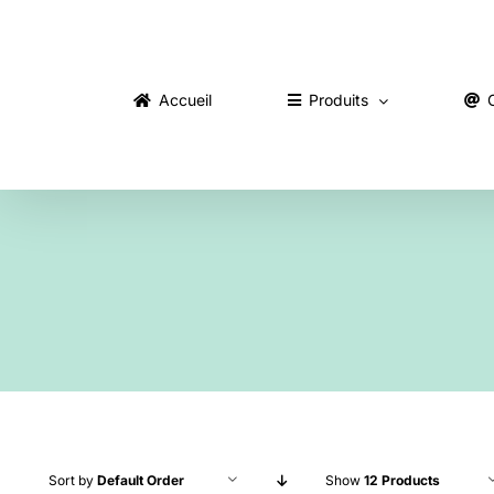
Skip
to
content
Accueil
Produits
Sort by
Default Order
Show
12 Products