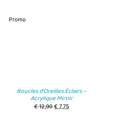
Promo
Boucles d’Oreilles Éclairs –
Acrylique Miroir
Original
Current
€
12,90
€
7,75
price
price
was:
is: