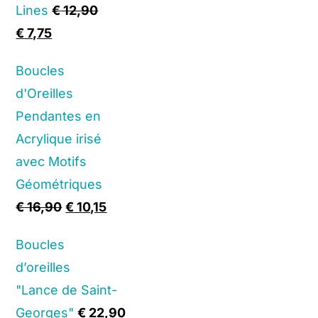
Lines
€
12,90
Original
Current
€
7,75
price
price
Boucles
was:
is:
d'Oreilles
€ 12,90.
€ 7,75.
Pendantes en
Acrylique irisé
avec Motifs
Géométriques
Original
Current
€
16,90
€
10,15
price
price
Boucles
was:
is:
d’oreilles
€ 16,90.
€ 10,15.
"Lance de Saint-
Georges"
€
22,90