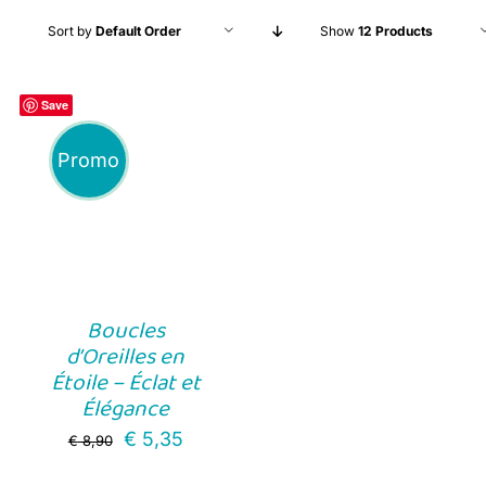
Sort by
Default Order
Show
12 Products
Save
Promo
Boucles
d’Oreilles en
Étoile – Éclat et
Élégance
Original
Current
€
5,35
€
8,90
price
price