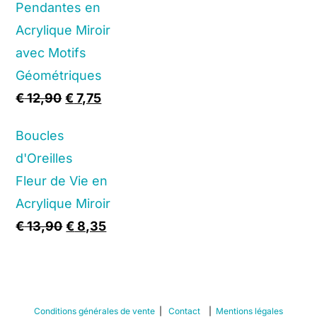
Pendantes en
Acrylique Miroir
avec Motifs
Géométriques
Original
Current
€
12,90
€
7,75
price
price
Boucles
was:
is:
d'Oreilles
€ 12,90.
€ 7,75.
Fleur de Vie en
Acrylique Miroir
Original
Current
€
13,90
€
8,35
price
price
was:
is:
€ 13,90.
€ 8,35.
Conditions générales de vente
|
Contact
|
Mentions légales