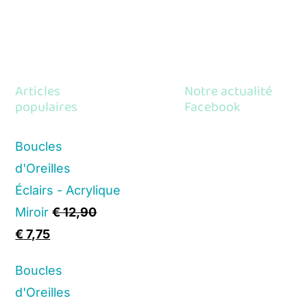
Articles
Notre actualité
populaires
Facebook
Boucles
d'Oreilles
Éclairs - Acrylique
Miroir
€
12,90
Original
Current
€
7,75
price
price
Boucles
was:
is:
d'Oreilles
€ 12,90.
€ 7,75.