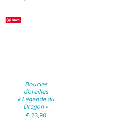
Save
Boucles
d’oreilles
« Légende du
Dragon »
€
23,90