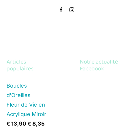
Articles
Notre actualité
populaires
Facebook
Boucles
d'Oreilles
Fleur de Vie en
Acrylique Miroir
Original
Current
€
13,90
€
8,35
price
price