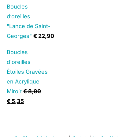
Boucles
was:
is:
d’oreilles
€ 13,90.
€ 8,35.
"Lance de Saint-
Georges"
€
22,90
Boucles
d'oreilles
Étoiles Gravées
en Acrylique
Miroir
€
8,90
Original
Current
€
5,35
price
price
was:
is:
€ 8,90.
€ 5,35.