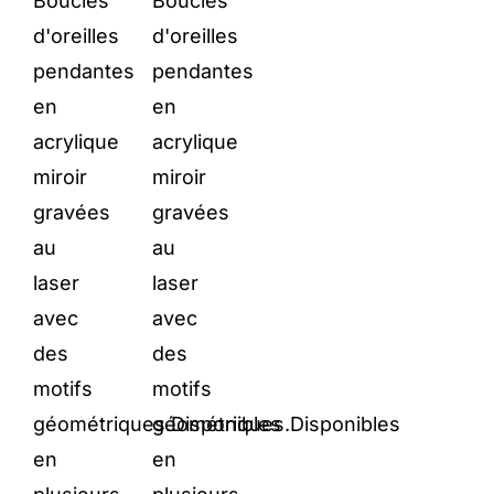
Boucles
Boucles
was:
is:
was:
is:
d'oreilles
d'oreilles
€ 16,90.
€ 10,15.
€ 12,90.
€ 7,75.
pendantes
pendantes
en
en
acrylique
acrylique
miroir
miroir
gravées
gravées
au
au
laser
laser
avec
avec
des
des
motifs
motifs
géométriques.Disponibles
géométriques.Disponibles
en
en