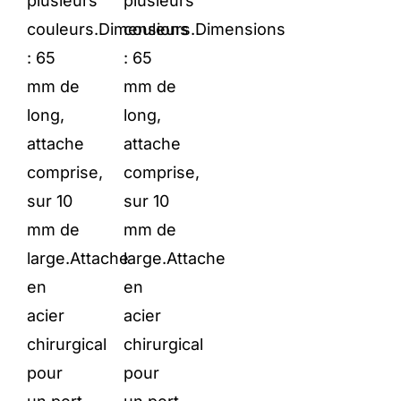
plusieurs
plusieurs
couleurs.Dimensions
couleurs.Dimensions
: 65
: 65
mm de
mm de
long,
long,
attache
attache
comprise,
comprise,
sur 10
sur 10
mm de
mm de
large.Attache
large.Attache
en
en
acier
acier
chirurgical
chirurgical
pour
pour