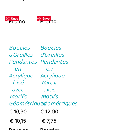
Save
Save
Promo
Promo
Boucles
Boucles
d’Oreilles
d’Oreilles
Pendantes
Pendantes
en
en
Acrylique
Acrylique
irisé
Miroir
avec
avec
Motifs
Motifs
Géométriques
Géométriques
€
16,90
€
12,90
Original
Current
Original
Current
€
10,15
€
7,75
price
price
price
price