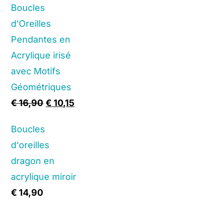
Boucles
d'Oreilles
Pendantes en
Acrylique irisé
avec Motifs
Géométriques
Original
Current
€
16,90
€
10,15
price
price
Boucles
was:
is:
d'oreilles
€ 16,90.
€ 10,15.
dragon en
acrylique miroir
€
14,90