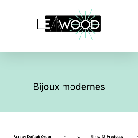
Skip
to
content
Bijoux modernes
Sort by
Default Order
Show
12 Products