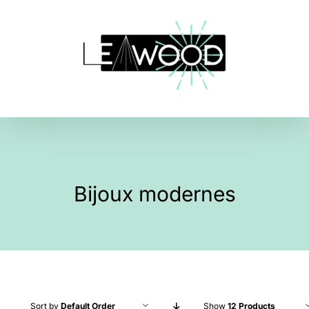
Skip
to
content
Bijoux modernes
Sort by
Default Order
Show
12 Products