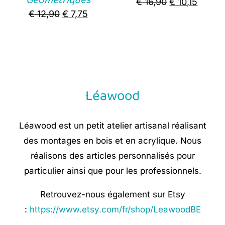
Original
Curre
€
16,90
€
10,15
Original
Current
€
12,90
€
7,75
price
price
price
price
was:
is:
was:
is:
€ 16,90.
€ 10,15
€ 12,90.
€ 7,75.
Léawood
Léawood est un petit atelier artisanal réalisant
des montages en bois et en acrylique. Nous
réalisons des articles personnalisés pour
particulier ainsi que pour les professionnels.
Retrouvez-nous également sur Etsy
:
https://www.etsy.com/fr/shop/LeawoodBE