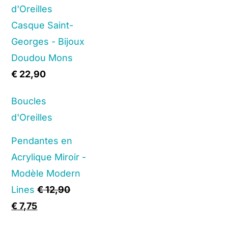
d'Oreilles
Casque Saint-
Georges - Bijoux
Doudou Mons
€
22,90
Boucles
d'Oreilles
Pendantes en
Acrylique Miroir -
Modèle Modern
Lines
€
12,90
Original
Current
€
7,75
price
price