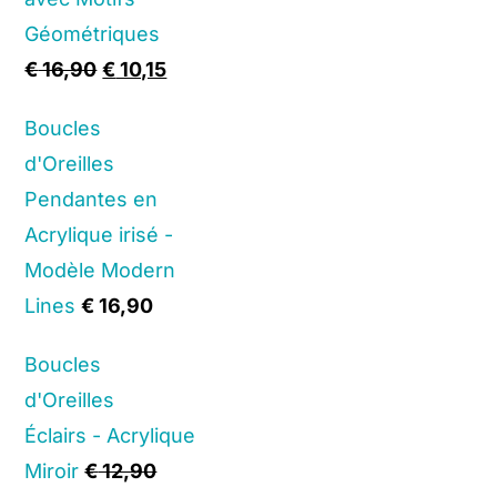
Géométriques
Original
Current
€
16,90
€
10,15
price
price
Boucles
was:
is:
d'Oreilles
€ 16,90.
€ 10,15.
Pendantes en
Acrylique irisé -
Modèle Modern
Lines
€
16,90
Boucles
d'Oreilles
Éclairs - Acrylique
Miroir
€
12,90