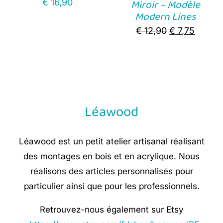
Miroir – Modèle
€
16,90
Modern Lines
Original
Curren
€
12,90
€
7,75
price
price
was:
is:
€ 12,90.
€ 7,75.
Léawood
Léawood est un petit atelier artisanal réalisant
des montages en bois et en acrylique. Nous
réalisons des articles personnalisés pour
particulier ainsi que pour les professionnels.
Retrouvez-nous également sur Etsy