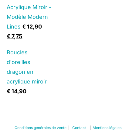
Acrylique Miroir -
Modèle Modern
Lines
€
12,90
Original
Current
€
7,75
price
price
Boucles
was:
is:
d'oreilles
€ 12,90.
€ 7,75.
dragon en
acrylique miroir
€
14,90
Conditions générales de vente
|
Contact
|
Mentions légales