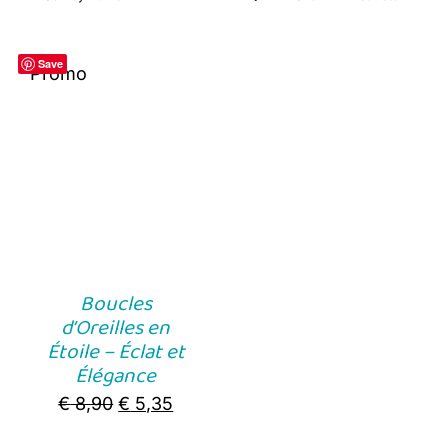
Save
Promo
Boucles
d’Oreilles en
Étoile – Éclat et
Élégance
Original
Current
€
8,90
€
5,35
price
price