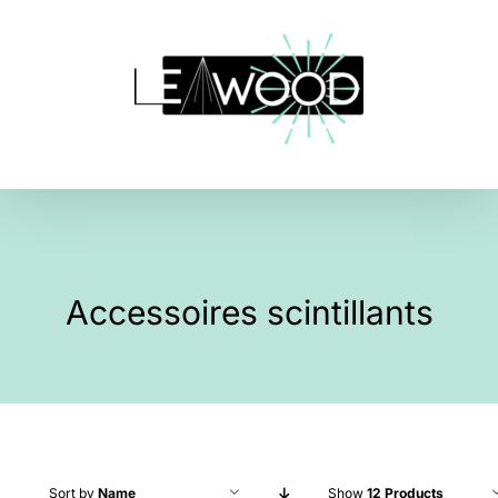
Skip
to
content
Accessoires scintillants
Sort by
Name
Show
12 Products