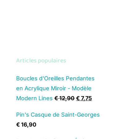
Articles populaires
Boucles d'Oreilles Pendantes
en Acrylique Miroir - Modèle
Original
Current
Modern Lines
€
12,90
€
7,75
price
price
Pin's Casque de Saint-Georges
was:
is:
€
16,90
€ 12,90.
€ 7,75.