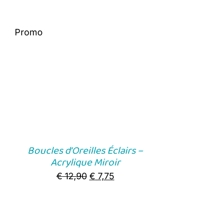
Promo
Boucles d’Oreilles Éclairs –
Acrylique Miroir
Original
Current
€
12,90
€
7,75
price
price
was:
is: