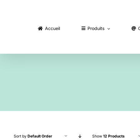
Skip
to
content
Accueil
Produits
Sort by
Default Order
Show
12 Products