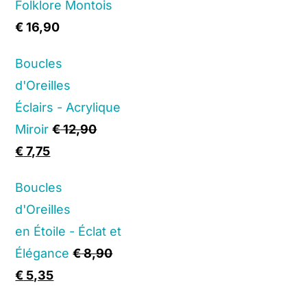
Folklore Montois
€
16,90
Boucles
d'Oreilles
Éclairs - Acrylique
Miroir
€
12,90
Original
Current
€
7,75
price
price
Boucles
was:
is:
d'Oreilles
€ 12,90.
€ 7,75.
en Étoile - Éclat et
Élégance
€
8,90
Original
Current
€
5,35
price
price