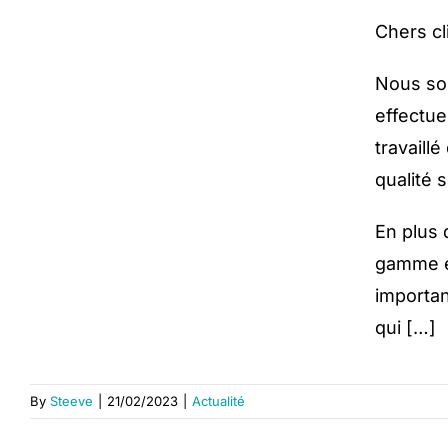
Chers c
Nous so
effectue
travaill
qualité 
En plus 
gamme é
importan
qui […]
By
Steeve
|
21/02/2023
|
Actualité