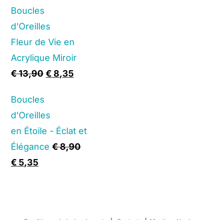
Boucles
was:
is:
d'Oreilles
€ 12,90.
€ 7,75.
Fleur de Vie en
Acrylique Miroir
Original
Current
€
13,90
€
8,35
price
price
Boucles
was:
is:
d'Oreilles
€ 13,90.
€ 8,35.
en Étoile - Éclat et
Élégance
€
8,90
Original
Current
€
5,35
price
price
was:
is:
€ 8,90.
€ 5,35.