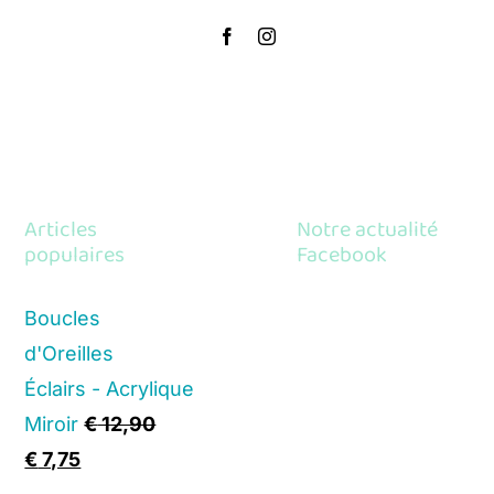
Articles
Notre actualité
populaires
Facebook
Boucles
d'Oreilles
Éclairs - Acrylique
Miroir
€
12,90
Original
Current
€
7,75
price
price