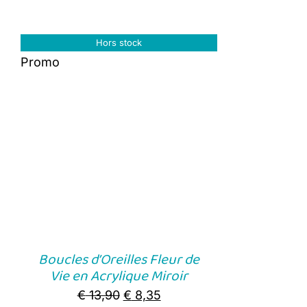
Hors stock
Promo
Boucles d’Oreilles Fleur de
Vie en Acrylique Miroir
Original
Current
€
13,90
€
8,35