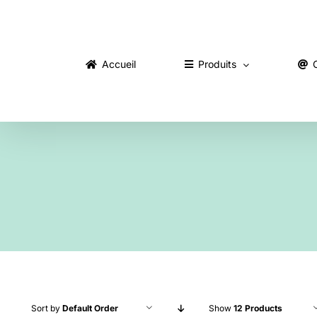
Skip
to
content
Accueil
Produits
Sort by
Default Order
Show
12 Products