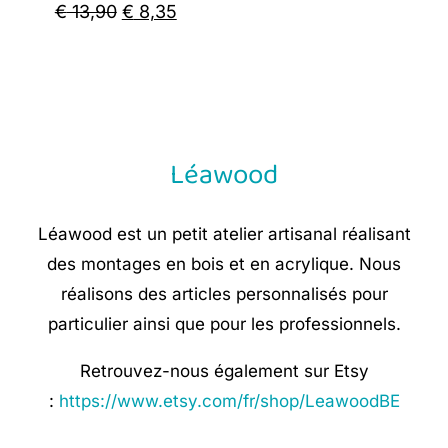
Original
Current
€
13,90
€
8,35
price
price
was:
is:
€ 13,90.
€ 8,35.
Léawood
Léawood est un petit atelier artisanal réalisant
des montages en bois et en acrylique. Nous
réalisons des articles personnalisés pour
particulier ainsi que pour les professionnels.
Retrouvez-nous également sur Etsy
:
https://www.etsy.com/fr/shop/LeawoodBE