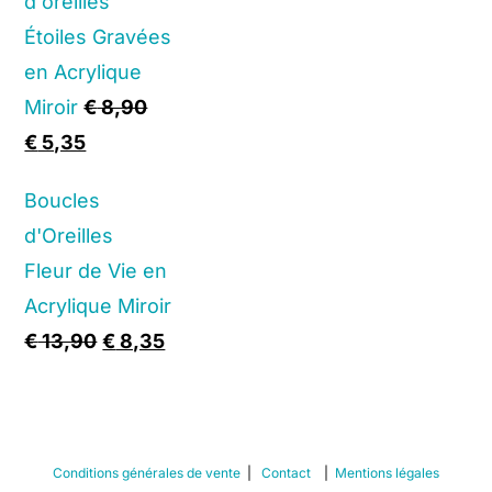
d'oreilles
Étoiles Gravées
en Acrylique
Miroir
€
8,90
Original
Current
€
5,35
price
price
Boucles
was:
is:
d'Oreilles
€ 8,90.
€ 5,35.
Fleur de Vie en
Acrylique Miroir
Original
Current
€
13,90
€
8,35
price
price
was:
is:
€ 13,90.
€ 8,35.
Conditions générales de vente
|
Contact
|
Mentions légales