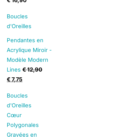
€
16,90
Boucles
d'Oreilles
Pendantes en
Acrylique Miroir -
Modèle Modern
Lines
€
12,90
Original
Current
€
7,75
price
price
Boucles
was:
is:
d'Oreilles
€ 12,90.
€ 7,75.
Cœur
Polygonales
Gravées en