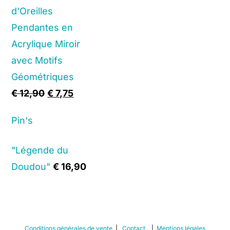
d'Oreilles
Pendantes en
Acrylique Miroir
avec Motifs
Géométriques
Original
Current
€
12,90
€
7,75
price
price
Pin's
was:
is:
€ 12,90.
€ 7,75.
"Légende du
Doudou"
€
16,90
Conditions générales de vente
|
Contact
|
Mentions légales