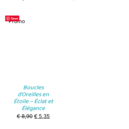
Save
Promo
Boucles
d’Oreilles en
Étoile – Éclat et
Élégance
Original
Current
€
8,90
€
5,35
price
price