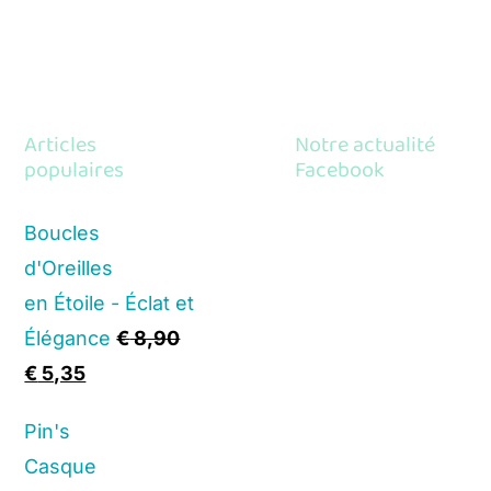
Articles
Notre actualité
populaires
Facebook
Boucles
d'Oreilles
en Étoile - Éclat et
Élégance
€
8,90
Original
Current
€
5,35
price
price
Pin's
was:
is:
Casque
€ 8,90.
€ 5,35.