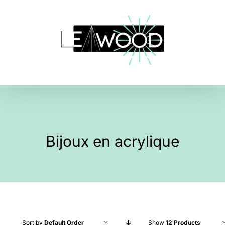
Skip
to
content
Bijoux en acrylique
Sort by
Default Order
Show
12 Products