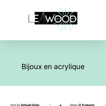
Skip
to
content
Bijoux en acrylique
Sort by
Default Order
Show
12 Products