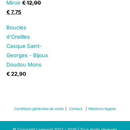
Miroir
€
12,90
Original
Current
€
7,75
price
price
Boucles
was:
is:
d'Oreilles
€ 12,90.
€ 7,75.
Casque Saint-
Georges - Bijoux
Doudou Mons
€
22,90
Conditions générales de vente
|
Contact
|
Mentions légales
© Copyright Leawood 2022 - 2026 | Tous droits réservés