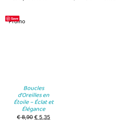
Save
Promo
Boucles
d’Oreilles en
Étoile – Éclat et
Élégance
Original
Current
€
8,90
€
5,35
price
price