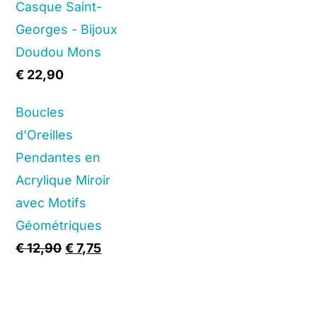
Casque Saint-
Georges - Bijoux
Doudou Mons
€
22,90
Boucles
d'Oreilles
Pendantes en
Acrylique Miroir
avec Motifs
Géométriques
Original
Current
€
12,90
€
7,75
price
price
was:
is:
€ 12,90.
€ 7,75.