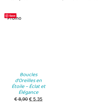
Save
Promo
Boucles
d’Oreilles en
Étoile – Éclat et
Élégance
Original
Current
€
8,90
€
5,35
price
price