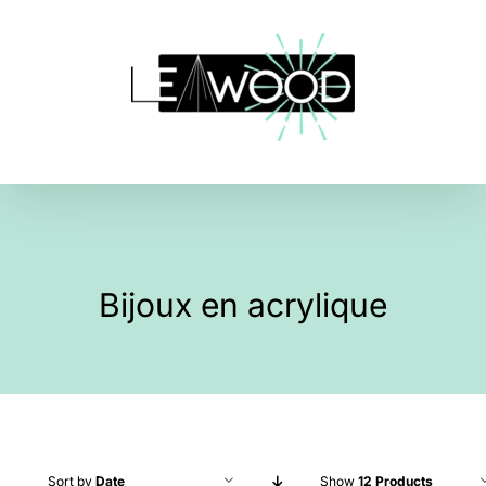
Skip
to
content
Bijoux en acrylique
Sort by
Date
Show
12 Products