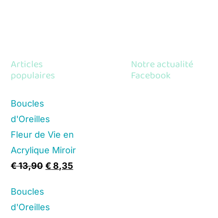
Articles
Notre actualité
populaires
Facebook
Boucles
d'Oreilles
Fleur de Vie en
Acrylique Miroir
Original
Current
€
13,90
€
8,35
price
price
Boucles
was:
is:
d'Oreilles
€ 13,90.
€ 8,35.