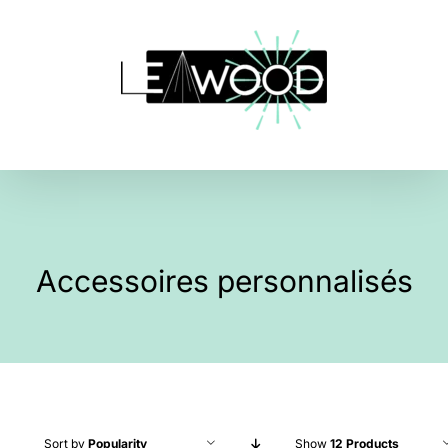
Skip
to
content
Accessoires personnalisés
Sort by
Popularity
Show
12 Products