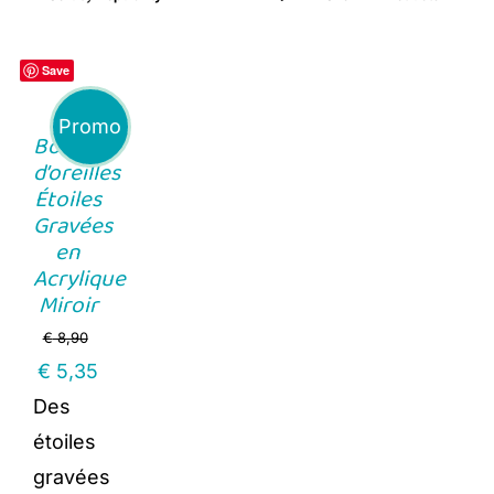
Save
Promo
Boucles
d’oreilles
Étoiles
Gravées
en
Acrylique
Miroir
€
8,90
Original
Current
€
5,35
price
price
Des
was:
is:
étoiles
€ 8,90.
€ 5,35.
gravées