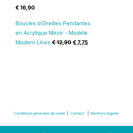
€
16,90
Boucles d'Oreilles Pendantes
en Acrylique Miroir - Modèle
Original
Current
Modern Lines
€
12,90
€
7,75
price
price
was:
is:
€ 12,90.
€ 7,75.
Conditions générales de vente
|
Contact
|
Mentions légales