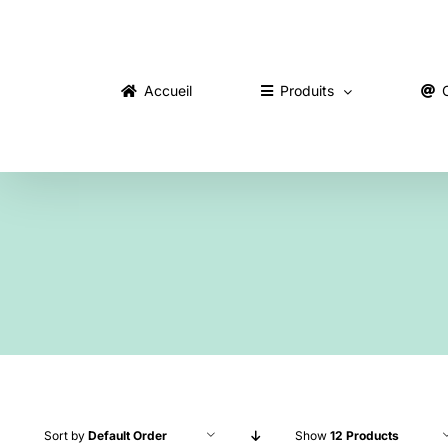
Skip
to
content
Accueil
Produits
Sort by
Default Order
Show
12 Products