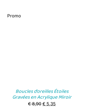
Promo
Boucles d’oreilles Étoiles
Gravées en Acrylique Miroir
Original
Current
€
8,90
€
5,35